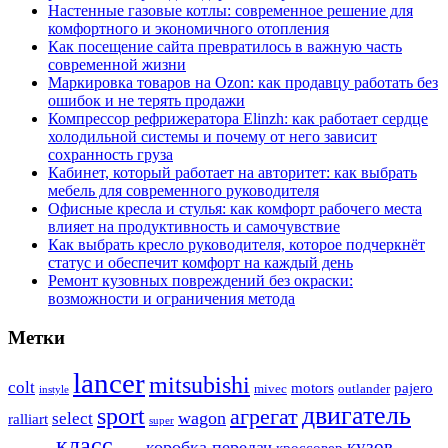
Настенные газовые котлы: современное решение для
комфортного и экономичного отопления
Как посещение сайта превратилось в важную часть
современной жизни
Маркировка товаров на Ozon: как продавцу работать без
ошибок и не терять продажи
Компрессор рефрижератора Elinzh: как работает сердце
холодильной системы и почему от него зависит
сохранность груза
Кабинет, который работает на авторитет: как выбрать
мебель для современного руководителя
Офисные кресла и стулья: как комфорт рабочего места
влияет на продуктивность и самочувствие
Как выбрать кресло руководителя, которое подчеркнёт
статус и обеспечит комфорт на каждый день
Ремонт кузовных повреждений без окраски:
возможности и ограничения метода
Метки
lancer
mitsubishi
colt
motors
pajero
mivec
outlander
instyle
двигатель
sport
агрегат
wagon
select
ralliart
super
класс
кузов
коробка передач