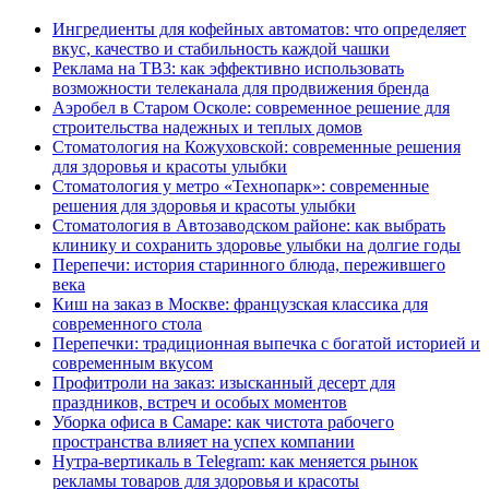
Ингредиенты для кофейных автоматов: что определяет
вкус, качество и стабильность каждой чашки
Реклама на ТВ3: как эффективно использовать
возможности телеканала для продвижения бренда
Аэробел в Старом Осколе: современное решение для
строительства надежных и теплых домов
Стоматология на Кожуховской: современные решения
для здоровья и красоты улыбки
Стоматология у метро «Технопарк»: современные
решения для здоровья и красоты улыбки
Стоматология в Автозаводском районе: как выбрать
клинику и сохранить здоровье улыбки на долгие годы
Перепечи: история старинного блюда, пережившего
века
Киш на заказ в Москве: французская классика для
современного стола
Перепечки: традиционная выпечка с богатой историей и
современным вкусом
Профитроли на заказ: изысканный десерт для
праздников, встреч и особых моментов
Уборка офиса в Самаре: как чистота рабочего
пространства влияет на успех компании
Нутра-вертикаль в Telegram: как меняется рынок
рекламы товаров для здоровья и красоты