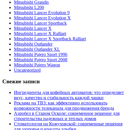
Mitsubishi Grandis
Mitsubishi L200
Mitsubishi Lancer Evolution 9
Mitsubishi Lancer Evolution X
Mitsubishi Lancer Sportback
Mitsubishi Lancer X
Mitsubishi Lancer X Ralliart
Mitsubishi Lancer X Sportback Ralliart
Mitsubishi Outlander
Mitsubishi Outlander XL
Mitsubishi Pajero Sport 1996
Mitsubishi Pajero Sport 2008
Mitsubishi Pajero Wagon
Uncategorized
Свежие записи
Ингредиенты для кофейных автоматов: что определяет
вкус, качество и стабильность каждой чашки
Реклама на ТВ3: как эффективно использовать
возможности телеканала для продвижения бренда
Аэробел в Старом Осколе: современное решение для
строительства надежных и теплых домов
Стоматология на Кожуховской: современные решения
для здоровья и красоты улыбки