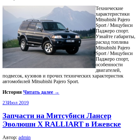
Технические
характеристики
Mitsubishi Pajero
Sport / Мицубиси
Паджеро спорт.
Узнайте габариты,
расход топлива
Mitsubishi Pajero
Sport / Мицубиси
Паджеро спорт,
особенности
двигателей,
подвесок, кузовов и прочих технических характеристик
автомобилей Mitsubishi Pajero Sport.
История
Читать далее →
23
Июл 2019
Запчасти на Митсубиси Лансер
Эволюшн X RALLIART в Ижевске
Автор:
admin