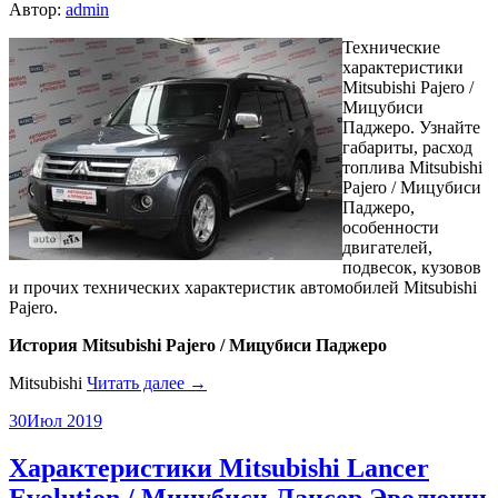
Автор:
admin
Технические
характеристики
Mitsubishi Pajero /
Мицубиси
Паджеро. Узнайте
габариты, расход
топлива Mitsubishi
Pajero / Мицубиси
Паджеро,
особенности
двигателей,
подвесок, кузовов
и прочих технических характеристик автомобилей Mitsubishi
Pajero.
История Mitsubishi Pajero / Мицубиси Паджеро
Mitsubishi
Читать далее →
30
Июл 2019
Характеристики Mitsubishi Lancer
Evolution / Мицубиси Лансер Эволюшн