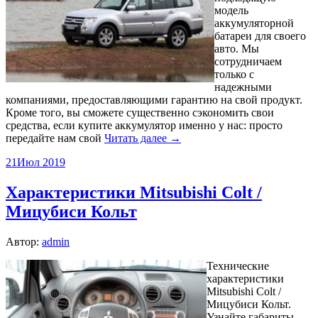
модель
аккумуляторной
батареи для своего
авто. Мы
сотрудничаем
только с
надежными
компаниями, предоставляющими гарантию на свой продукт.
Кроме того, вы сможете существенно сэкономить свои
средства, если купите аккумулятор именно у нас: просто
передайте нам свой
Читать далее →
21
Июл 2019
Характеристики Mitsubishi Colt /
Мицубиси Кольт
Автор:
admin
Технические
характеристики
Mitsubishi Colt /
Мицубиси Кольт.
Узнайте габариты,