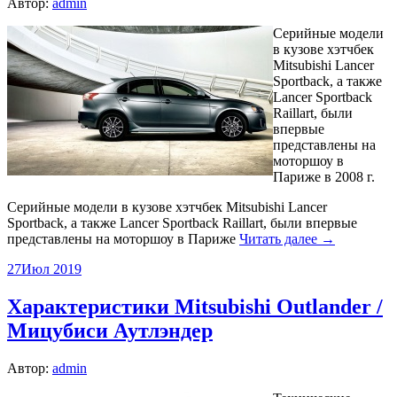
Автор:
admin
Серийные модели
в кузове хэтчбек
Mitsubishi Lancer
Sportback, а также
Lancer Sportback
Raillart, были
впервые
представлены на
моторшоу в
Париже в 2008 г.
Серийные модели в кузове хэтчбек Mitsubishi Lancer
Sportback, а также Lancer Sportback Raillart, были впервые
представлены на моторшоу в Париже
Читать далее →
27
Июл 2019
Характеристики Mitsubishi Outlander /
Мицубиси Аутлэндер
Автор:
admin