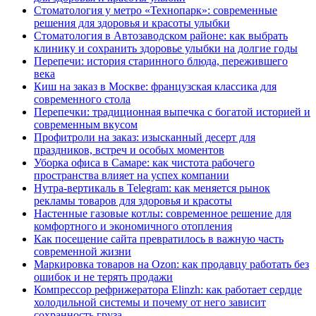
Стоматология у метро «Технопарк»: современные
решения для здоровья и красоты улыбки
Стоматология в Автозаводском районе: как выбрать
клинику и сохранить здоровье улыбки на долгие годы
Перепечи: история старинного блюда, пережившего
века
Киш на заказ в Москве: французская классика для
современного стола
Перепечки: традиционная выпечка с богатой историей и
современным вкусом
Профитроли на заказ: изысканный десерт для
праздников, встреч и особых моментов
Уборка офиса в Самаре: как чистота рабочего
пространства влияет на успех компании
Нутра-вертикаль в Telegram: как меняется рынок
рекламы товаров для здоровья и красоты
Настенные газовые котлы: современное решение для
комфортного и экономичного отопления
Как посещение сайта превратилось в важную часть
современной жизни
Маркировка товаров на Ozon: как продавцу работать без
ошибок и не терять продажи
Компрессор рефрижератора Elinzh: как работает сердце
холодильной системы и почему от него зависит
сохранность груза