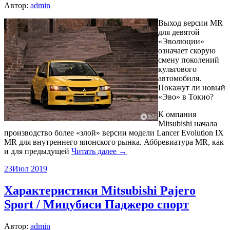
Автор:
admin
Выход версии MR
для девятой
«Эволюции»
означает скорую
смену поколений
культового
автомобиля.
Покажут ли новый
«Эво» в Токио?
К омпания
Mitsubishi начала
производство более «злой» версии модели Lancer Evolution IX
MR для внутреннего японского рынка. Аббревиатура MR, как
и для предыдущей
Читать далее →
23
Июл 2019
Характеристики Mitsubishi Pajero
Sport / Мицубиси Паджеро спорт
Автор:
admin