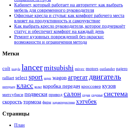
Кабинет, который работает на авторитет: как выбрать
мебель для современного руководителя
Офисные кресла и стулья: как комфорт рабочего места
влияет на продуктивность и самочувствие
Как выбрать кресло руководителя, которое подчеркнёт
статус и обеспечит комфорт на каждый день
Ремонт кузовных повреждений без окраски:
возможности и ограничения метода
Метки
lancer
mitsubishi
colt
motors
pajero
mivec
outlander
instyle
двигатель
sport
агрегат
wagon
select
ralliart
super
класс
кузов
коробка передач
кроссовер
интерьер
кольт
система
салон
подвески
митсубиси
привод
седан
сиденья
хэтчбек
скорость
тормоза
фары
характеристики
Страницы
План