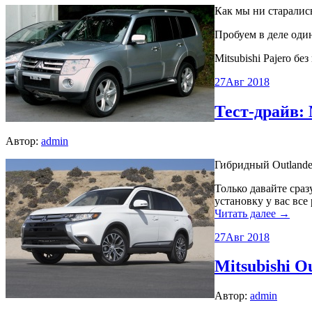
Как мы ни старалис
Пробуем в деле оди
Mitsubishi Pajero б
27
Авг 2018
Тест-драйв: 
Автор:
admin
Гибридный Outlande
Только давайте сра
установку у вас все
Читать далее →
27
Авг 2018
Mitsubishi O
Автор:
admin