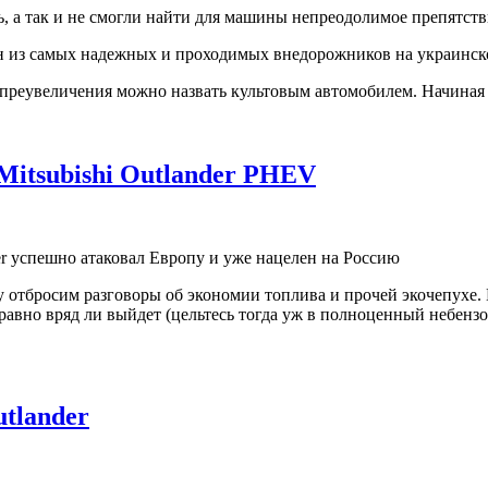
ь, а так и не смогли найти для машины непреодолимое препят
н из самых надежных и проходимых внедорожников на украинск
ез преувеличения можно назвать культовым автомобилем. Начиная
Mitsubishi Outlander PHEV
r успешно атаковал Европу и уже нацелен на Россию
зу отбросим разговоры об экономии топлива и прочей экочепухе
 равно вряд ли выйдет (цельтесь тогда уж в полноценный небензо
utlander