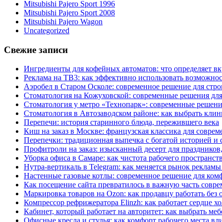
Mitsubishi Pajero Sport 1996
Mitsubishi Pajero Sport 2008
Mitsubishi Pajero Wagon
Uncategorized
Свежие записи
Ингредиенты для кофейных автоматов: что определяет вк
Реклама на ТВ3: как эффективно использовать возможнос
Аэробел в Старом Осколе: современное решение для стр
Стоматология на Кожуховской: современные решения для
Стоматология у метро «Технопарк»: современные решени
Стоматология в Автозаводском районе: как выбрать клин
Перепечи: история старинного блюда, пережившего века
Киш на заказ в Москве: французская классика для соврем
Перепечки: традиционная выпечка с богатой историей и
Профитроли на заказ: изысканный десерт для праздников
Уборка офиса в Самаре: как чистота рабочего пространст
Нутра-вертикаль в Telegram: как меняется рынок рекламы
Настенные газовые котлы: современное решение для ком
Как посещение сайта превратилось в важную часть совр
Маркировка товаров на Ozon: как продавцу работать без 
Компрессор рефрижератора Elinzh: как работает сердце х
Кабинет, который работает на авторитет: как выбрать ме
Офисные кресла и стулья: как комфорт рабочего места вл