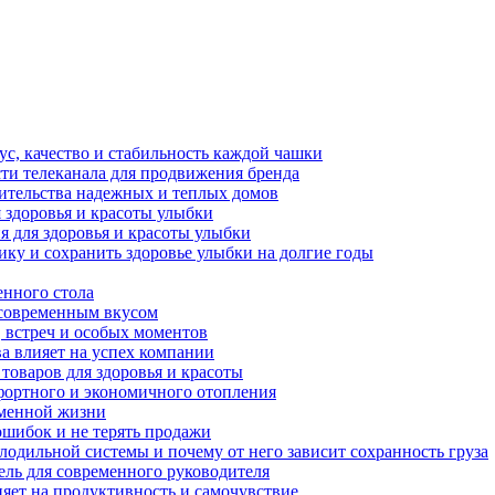
ус, качество и стабильность каждой чашки
ти телеканала для продвижения бренда
оительства надежных и теплых домов
 здоровья и красоты улыбки
я для здоровья и красоты улыбки
ику и сохранить здоровье улыбки на долгие годы
енного стола
 современным вкусом
, встреч и особых моментов
ва влияет на успех компании
 товаров для здоровья и красоты
фортного и экономичного отопления
еменной жизни
ошибок и не терять продажи
олодильной системы и почему от него зависит сохранность груза
бель для современного руководителя
ияет на продуктивность и самочувствие