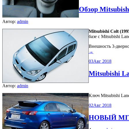
Обзор Mitsubish
Автор:
admin
Mitsubishi Colt (199
базе с Mitsubishi La
Внешность 3-дверно
→
03
Авг 2018
Mitsubishi L
Автор:
admin
Ключ Mitsubishi Lan
02
Авг 2018
НОВЫЙ MI