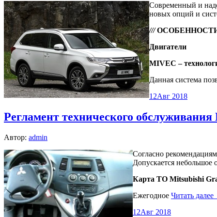
Современный и наде
новых опций и сист
///
ОСОБЕННОСТИ
Двигатели
MIVEC – технологи
Данная система поз
12
Авг 2018
Регламент технического обслуживания M
Автор:
admin
Согласно рекомендациям 
Допускается небольшое о
Карта ТО Mitsubishi Gr
Ежегодное
Читать далее
12
Авг 2018