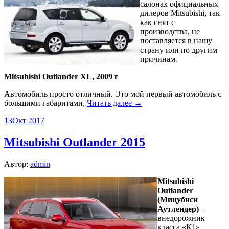
салонах официальных
дилеров Mitsubishi, так
как снят с
производства, не
поставляется в нашу
страну или по другим
причинам.
Mitsubishi Outlander XL, 2009 г
Автомобиль просто отличный. Это мой первый автомобиль с
большими габаритами,
Читать далее →
13
Окт 2017
Mitsubishi Outlander 2015
Автор:
admin
Mitsubishi
Outlander
(Мицубиси
Аутлендер)
–
внедорожник
класса «К1».