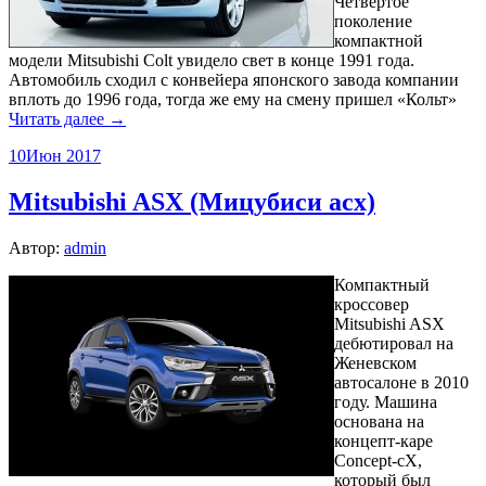
Четвертое
поколение
компактной
модели Mitsubishi Colt увидело свет в конце 1991 года.
Автомобиль сходил с конвейера японского завода компании
вплоть до 1996 года, тогда же ему на смену пришел «Кольт»
Читать далее →
10
Июн 2017
Mitsubishi ASX (Мицубиси асх)
Автор:
admin
Компактный
кроссовер
Mitsubishi ASX
дебютировал на
Женевском
автосалоне в 2010
году. Машина
основана на
концепт-каре
Concept-cX,
который был