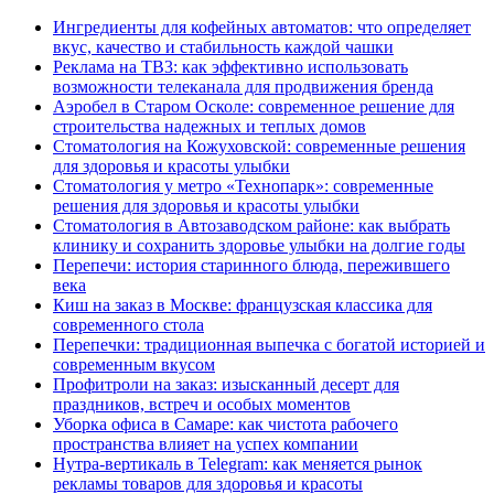
Ингредиенты для кофейных автоматов: что определяет
вкус, качество и стабильность каждой чашки
Реклама на ТВ3: как эффективно использовать
возможности телеканала для продвижения бренда
Аэробел в Старом Осколе: современное решение для
строительства надежных и теплых домов
Стоматология на Кожуховской: современные решения
для здоровья и красоты улыбки
Стоматология у метро «Технопарк»: современные
решения для здоровья и красоты улыбки
Стоматология в Автозаводском районе: как выбрать
клинику и сохранить здоровье улыбки на долгие годы
Перепечи: история старинного блюда, пережившего
века
Киш на заказ в Москве: французская классика для
современного стола
Перепечки: традиционная выпечка с богатой историей и
современным вкусом
Профитроли на заказ: изысканный десерт для
праздников, встреч и особых моментов
Уборка офиса в Самаре: как чистота рабочего
пространства влияет на успех компании
Нутра-вертикаль в Telegram: как меняется рынок
рекламы товаров для здоровья и красоты