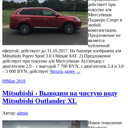
действует при
покупке а/м
Митсубиши
Паджеро Спорт в
любой
комплектации.
Предложение не
является
публичной
офертой, действует до 31.10.2017. На баннере изображен а/м
Mitsubishi Pajero Sport 3.0 Ultimate 8AT. 2) Предложение
действует при покупке а/м Митсубиши Аутлендер с
двигателем 2.0 – с выгодой 7 700 BYN, с двигателем 2.4 и 3.0
– 5 000 BYN, действует
Читать далее →
08
Мар 2018
Mitsubishi › Выводим на чистую воду
Mitsubishi Outlander XL
Автор:
admin
Новое поколение
Mitsubishi