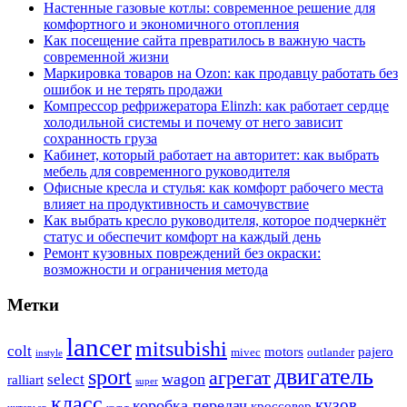
Настенные газовые котлы: современное решение для
комфортного и экономичного отопления
Как посещение сайта превратилось в важную часть
современной жизни
Маркировка товаров на Ozon: как продавцу работать без
ошибок и не терять продажи
Компрессор рефрижератора Elinzh: как работает сердце
холодильной системы и почему от него зависит
сохранность груза
Кабинет, который работает на авторитет: как выбрать
мебель для современного руководителя
Офисные кресла и стулья: как комфорт рабочего места
влияет на продуктивность и самочувствие
Как выбрать кресло руководителя, которое подчеркнёт
статус и обеспечит комфорт на каждый день
Ремонт кузовных повреждений без окраски:
возможности и ограничения метода
Метки
lancer
mitsubishi
colt
motors
pajero
mivec
outlander
instyle
двигатель
sport
агрегат
wagon
select
ralliart
super
класс
кузов
коробка передач
кроссовер