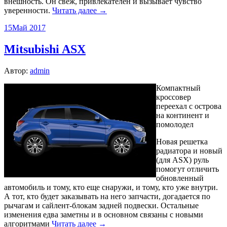
внешность. Он свеж, привлекателен и вызывает чувство
уверенности.
Читать далее →
15
Май 2017
Mitsubishi ASX
Автор:
admin
Компактный
кроссовер
переехал с острова
на континент и
помолодел
Новая решетка
радиатора и новый
(для ASX) руль
помогут отличить
обновленный
автомобиль и тому, кто еще снаружи, и тому, кто уже внутри.
А тот, кто будет заказывать на него запчасти, догадается по
рычагам и сайлент-­блокам задней подвески. Остальные
изменения едва заметны и в основном связаны с новыми
алгоритмами
Читать далее →