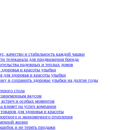
ус, качество и стабильность каждой чашки
ти телеканала для продвижения бренда
оительства надежных и теплых домов
 здоровья и красоты улыбки
я для здоровья и красоты улыбки
ику и сохранить здоровье улыбки на долгие годы
енного стола
 современным вкусом
, встреч и особых моментов
ва влияет на успех компании
 товаров для здоровья и красоты
фортного и экономичного отопления
еменной жизни
ошибок и не терять продажи