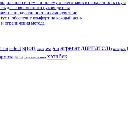
олодильной системы и почему от него зависит сохранность груза
бель для современного руководителя
ияет на продуктивность и самочувствие
атус и обеспечит комфорт на каждый день
 и ограничения метода
двигатель
sport
агрегат
wagon
select
lliart
super
интерьер
хэтчбек
ормоза
фары
характеристики