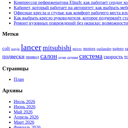
Компрессор рефрижератора Elinzh: как работает сердце х
Кабинет, который работает на авторитет: как выбрать ме
Офисные кресла и стулья: как комфорт рабочего места вл
Как выбрать кресло руководителя, которое подчеркнёт ст
Ремонт кузовных повреждений без окраски: возможности
Метки
lancer
mitsubishi
colt
motors
pajero
ra
mivec
outlander
instyle
система
салон
подвески
скорость
т
привод
седан
сиденья
Страницы
План
Архивы
Июль 2026
Июнь 2026
Май 2026
Апрель 2026
Март 2026
Февраль 2026