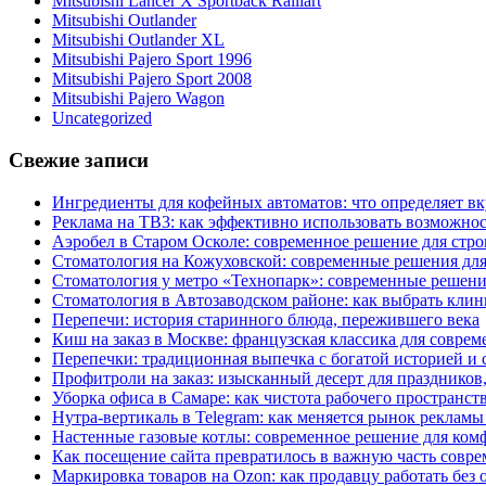
Mitsubishi Lancer X Sportback Ralliart
Mitsubishi Outlander
Mitsubishi Outlander XL
Mitsubishi Pajero Sport 1996
Mitsubishi Pajero Sport 2008
Mitsubishi Pajero Wagon
Uncategorized
Свежие записи
Ингредиенты для кофейных автоматов: что определяет вк
Реклама на ТВ3: как эффективно использовать возможнос
Аэробел в Старом Осколе: современное решение для стр
Стоматология на Кожуховской: современные решения для
Стоматология у метро «Технопарк»: современные решени
Стоматология в Автозаводском районе: как выбрать клин
Перепечи: история старинного блюда, пережившего века
Киш на заказ в Москве: французская классика для соврем
Перепечки: традиционная выпечка с богатой историей и
Профитроли на заказ: изысканный десерт для праздников
Уборка офиса в Самаре: как чистота рабочего пространст
Нутра-вертикаль в Telegram: как меняется рынок рекламы
Настенные газовые котлы: современное решение для ком
Как посещение сайта превратилось в важную часть совр
Маркировка товаров на Ozon: как продавцу работать без 