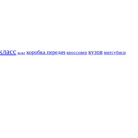
класс
кузов
коробка передач
кроссовер
митсубиси
кольт