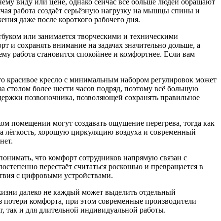
ему виду или цене, однако сейчас всё больше людей обращают
ячая работа создаёт серьёзную нагрузку на мышцы спины и
ния даже после короткого рабочего дня.
утбуком или занимается творческими и техническими
т и сохранять внимание на задачах значительно дольше, а
му работа становится спокойнее и комфортнее. Если вам
что красивое кресло с минимальным набором регулировок может
за столом более шести часов подряд, поэтому всё большую
держки позвоночника, позволяющей сохранять правильное
ком помещении могут создавать ощущение перегрева, тогда как
за лёгкость, хорошую циркуляцию воздуха и современный
нет.
 понимать, что комфорт сотрудников напрямую связан с
остепенно перестаёт считаться роскошью и превращается в
ствия с цифровыми устройствами.
жизни далеко не каждый может выделить отдельный
ез потери комфорта, при этом современные производители
т, так и для длительной индивидуальной работы.