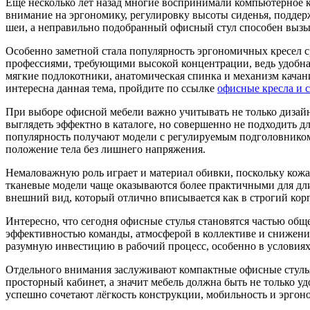
Ещё несколько лет назад многие воспринимали компьютерное к
внимание на эргономику, регулировку высоты сиденья, поддер
шеи, а неправильно подобранный офисный стул способен вызыв
Особенно заметной стала популярность эргономичных кресел ср
профессиями, требующими высокой концентрации, ведь удобная
мягкие подлокотники, анатомическая спинка и механизм качан
интересна данная тема, пройдите по ссылке
офисные кресла и с
При выборе офисной мебели важно учитывать не только дизайн
выглядеть эффектно в каталоге, но совершенно не подходить д
популярность получают модели с регулируемым подголовником
положение тела без лишнего напряжения.
Немаловажную роль играет и материал обивки, поскольку кожа
тканевые модели чаще оказываются более практичными для дли
внешний вид, который отлично вписывается как в строгий ко
Интересно, что сегодня офисные стулья становятся частью общ
эффективностью команды, атмосферой в коллективе и снижение
разумную инвестицию в рабочий процесс, особенно в условия
Отдельного внимания заслуживают компактные офисные стулья
просторный кабинет, а значит мебель должна быть не только 
успешно сочетают лёгкость конструкции, мобильность и эргоно