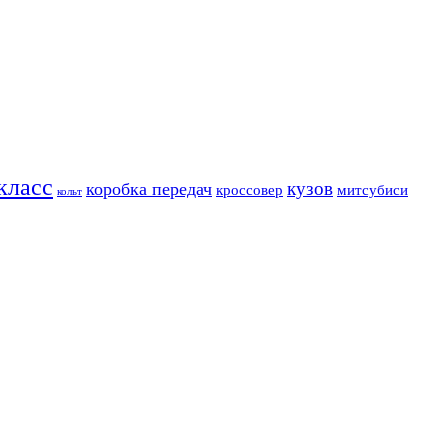
класс
кузов
коробка передач
кроссовер
митсубиси
кольт