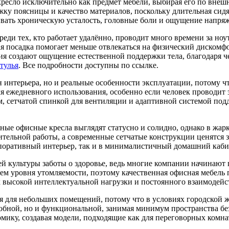
ресло исключительно как предмет мебели, выбирая его по внешн
жку поясницы и качество материалов, поскольку длительная сид
ать хроническую усталость, головные боли и ощущение напряже
еди тех, кто работает удалённо, проводит много времени за но
 посадка помогает меньше отвлекаться на физический дискомфор
ия создают ощущение естественной поддержки тела, благодаря че
тулья
. Все подробности доступны по ссылке.
 интерьера, но и реальные особенности эксплуатации, потому 
ля ежедневного использования, особенно если человек проводит 
, сетчатой спинкой для вентиляции и адаптивной системой под
ные офисные кресла выглядят статусно и солидно, однако в жар
тельной работы, а современные сетчатые конструкции ценятся 
рпоративный интерьер, так и в минималистичный домашний каби
ей культуры заботы о здоровье, ведь многие компании начинают
м уровня утомляемости, поэтому качественная офисная мебель п
х высокой интеллектуальной нагрузки и постоянного взаимодей
 для небольших помещений, потому что в условиях городской 
удобной, но и функциональной, занимая минимум пространства б
мику, создавая модели, подходящие как для переговорных комна