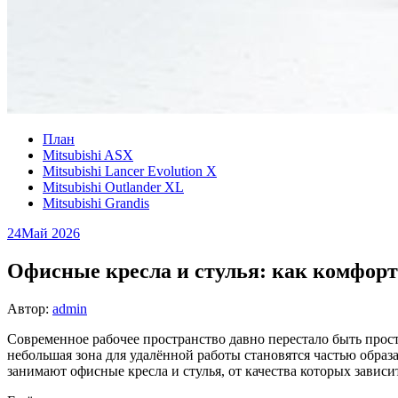
План
Mitsubishi ASX
Mitsubishi Lancer Evolution X
Mitsubishi Outlander XL
Mitsubishi Grandis
24
Май 2026
Офисные кресла и стулья: как комфорт 
Автор:
admin
Современное рабочее пространство давно перестало быть прост
небольшая зона для удалённой работы становятся частью образ
занимают офисные кресла и стулья, от качества которых зависи