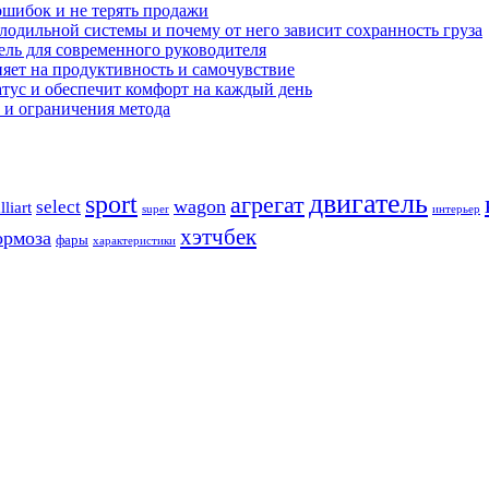
ошибок и не терять продажи
олодильной системы и почему от него зависит сохранность груза
бель для современного руководителя
ияет на продуктивность и самочувствие
атус и обеспечит комфорт на каждый день
 и ограничения метода
двигатель
sport
агрегат
wagon
select
lliart
super
интерьер
хэтчбек
ормоза
фары
характеристики