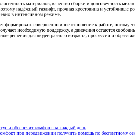
ологичность материалов, качество сборки и долговечность меха
о поэтому надёжный газлифт, прочная крестовина и устойчивые 
дневно в интенсивном режиме.
т формировать совершенно иное отношение к работе, потому чт
а получает необходимую поддержку, а движения остаются свобо
нные решения для людей разного возраста, профессий и образа ж
атус и обеспечит комфорт на каждый день
комфорт при передвижении получить помощь по бесплатному о