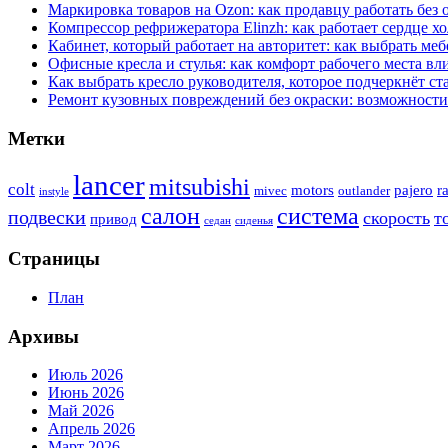
Маркировка товаров на Ozon: как продавцу работать без 
Компрессор рефрижератора Elinzh: как работает сердце х
Кабинет, который работает на авторитет: как выбрать ме
Офисные кресла и стулья: как комфорт рабочего места вл
Как выбрать кресло руководителя, которое подчеркнёт ст
Ремонт кузовных повреждений без окраски: возможности
Метки
lancer
mitsubishi
colt
motors
pajero
ra
mivec
outlander
instyle
система
салон
подвески
скорость
т
привод
седан
сиденья
Страницы
План
Архивы
Июль 2026
Июнь 2026
Май 2026
Апрель 2026
Март 2026