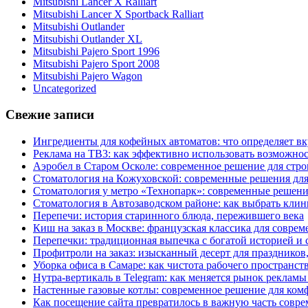
Mitsubishi Lancer X Ralliart
Mitsubishi Lancer X Sportback Ralliart
Mitsubishi Outlander
Mitsubishi Outlander XL
Mitsubishi Pajero Sport 1996
Mitsubishi Pajero Sport 2008
Mitsubishi Pajero Wagon
Uncategorized
Свежие записи
Ингредиенты для кофейных автоматов: что определяет вк
Реклама на ТВ3: как эффективно использовать возможнос
Аэробел в Старом Осколе: современное решение для стр
Стоматология на Кожуховской: современные решения для
Стоматология у метро «Технопарк»: современные решени
Стоматология в Автозаводском районе: как выбрать клин
Перепечи: история старинного блюда, пережившего века
Киш на заказ в Москве: французская классика для соврем
Перепечки: традиционная выпечка с богатой историей и
Профитроли на заказ: изысканный десерт для праздников
Уборка офиса в Самаре: как чистота рабочего пространст
Нутра-вертикаль в Telegram: как меняется рынок рекламы
Настенные газовые котлы: современное решение для ком
Как посещение сайта превратилось в важную часть совр