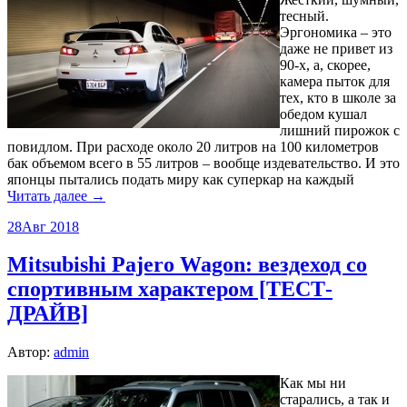
тесный.
Эргономика – это
даже не привет из
90-х, а, скорее,
камера пыток для
тех, кто в школе за
обедом кушал
лишний пирожок с
повидлом. При расходе около 20 литров на 100 километров
бак объемом всего в 55 литров – вообще издевательство. И это
японцы пытались подать миру как суперкар на каждый
Читать далее →
28
Авг 2018
Mitsubishi Pajero Wagon: вездеход со
спортивным характером [ТЕСТ-
ДРАЙВ]
Автор:
admin
Как мы ни
старались, а так и