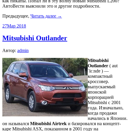
как пикапы. Попал ли в эту волну новый Mitsubishi L200?
АвтоВести выяснили это и другие подробности.
Предыдущее,
Читать далее →
27
Мар 2018
Mitsubishi Outlander
Автор:
admin
Mitsubishi
Outlander
( aut
ˈlɛːndɐ ) —
компактный
кроссовер.
выпускаемый
японской
корпорацией
Mitsubishi с 2001
года. Изначально,
когда продажи
начались в Японии.
он назывался
Mitsubishi Airtrek
и базировался на концепт-
каре Mitsubishi ASX, показанном в 2001 году на