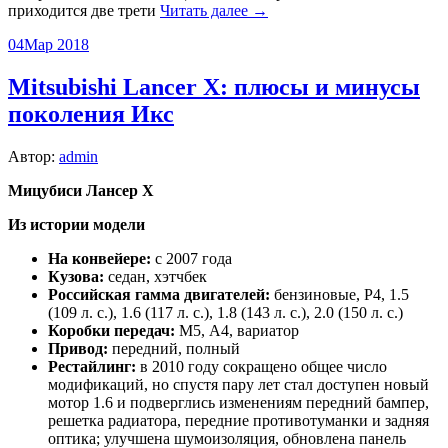
приходится две трети
Читать далее →
04
Мар 2018
Mitsubishi Lancer X: плюсы и минусы
поколения Икс
Автор:
admin
Мицубиси Лансер X
Из истории модели
На конвейере:
с 2007 года
Кузова:
седан, хэтчбек
Российская гамма двигателей:
бензиновые, Р4, 1.5
(109 л. с.), 1.6 (117 л. с.), 1.8 (143 л. с.), 2.0 (150 л. с.)
Коробки передач:
M5, А4, вариатор
Привод:
передний, полный
Рестайлинг:
в 2010 году сокращено общее число
модификаций, но спустя пару лет стал доступен новый
мотор 1.6 и подверглись изменениям передний бампер,
решетка радиатора, передние противотуманки и задняя
оптика; улучшена шумоизоляция, обновлена панель