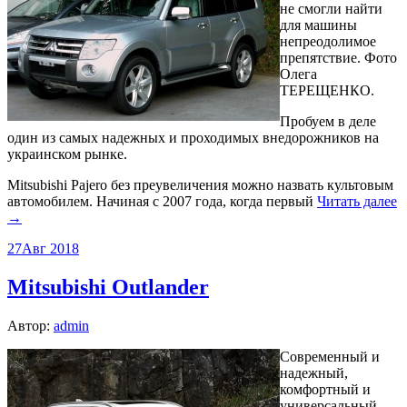
не смогли найти
для машины
непреодолимое
препятствие. Фото
Олега
ТЕРЕЩЕНКО.
Пробуем в деле
один из самых надежных и проходимых внедорожников на
украинском рынке.
Mitsubishi Pajero без преувеличения можно назвать культовым
автомобилем. Начиная с 2007 года, когда первый
Читать далее
→
27
Авг 2018
Mitsubishi Outlander
Автор:
admin
Современный и
надежный,
комфортный и
универсальный