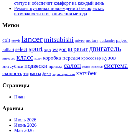
статус и обеспечит комфорт на каждый день
Ремонт кузовных повреждений без окраски:
возможности и ограничения метода
Метки
lancer
mitsubishi
colt
motors
pajero
mivec
outlander
instyle
двигатель
sport
агрегат
wagon
select
ralliart
super
класс
кузов
коробка передач
кроссовер
интерьер
кольт
система
салон
подвески
митсубиси
привод
седан
сиденья
хэтчбек
скорость
тормоза
фары
характеристики
Страницы
План
Архивы
Июль 2026
Июнь 2026
Май 2026