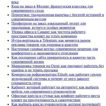
века
Киш на заказ в Москве: французская классика для
современного стола
Перепечки: традиционная выпечка с богатой историей и
современным вкусом
Профитроли на заказ: изысканный десерт для
праздников, встреч и особых моментов
Уборка офиса в Самаре: как чистота рабочего
пространства влияет на успех компании
Нутра-вертикаль в Telegram: как меняется рынок
рекламы товаров для здоровья и красоты
Настенные газовые котлы: современное решение для
комфортного и экономичного отопления
Как посещение сайта превратилось в важную часть
современной жизни
Маркировка товаров на Ozon: как продавцу работать без
ошибок и не терять продажи
Компрессор рефрижератора Elinzh: как работает сердце
холодильной системы и почему от него зависит
сохранность груза
Кабинет, который работает на авторитет: как выбрать
мебель для современного руководителя
Офисные кресла и стулья: как комфорт рабочего места
влияет на продуктивность и самочувствие
Как выбрать кресло руководителя, которое подчеркнёт