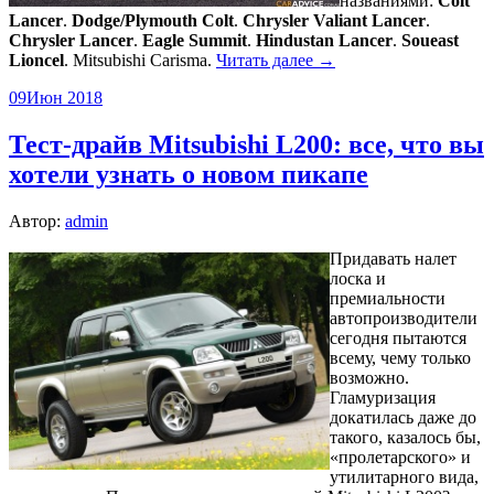
названиями:
Colt
Lancer
.
Dodge/Plymouth Colt
.
Chrysler Valiant Lancer
.
Chrysler Lancer
.
Eagle Summit
.
Hindustan Lancer
.
Soueast
Lioncel
. Mitsubishi Carisma.
Читать далее →
09
Июн 2018
Тест-драйв Mitsubishi L200: все, что вы
хотели узнать о новом пикапе
Автор:
admin
Придавать налет
лоска и
премиальности
автопроизводители
сегодня пытаются
всему, чему только
возможно.
Гламуризация
докатилась даже до
такого, казалось бы,
«пролетарского» и
утилитарного вида,