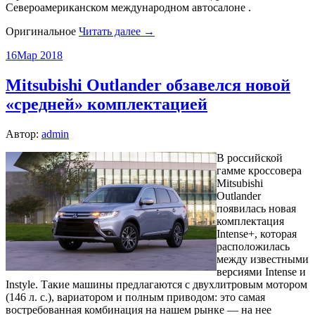
Североамериканском международном автосалоне .
Оригинальное
Читать далее →
16
Мар 2018
Mitsubishi Outlander обзавелся новой
«средней» комплектацией
Автор:
admin
В российской
гамме кроссовера
Mitsubishi
Outlander
появилась новая
комплектация
Intense+, которая
расположилась
между известными
версиями Intense и
Instyle. Такие машины предлагаются с двухлитровым мотором
(146 л. с.), вариатором и полным приводом: это самая
востребованная комбинация на нашем рынке — на нее