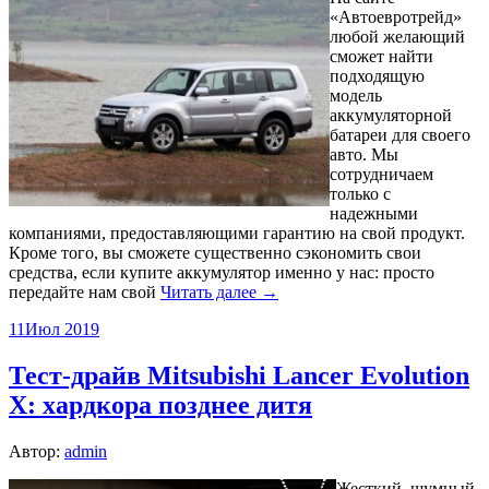
«Автоевротрейд»
любой желающий
сможет найти
подходящую
модель
аккумуляторной
батареи для своего
авто. Мы
сотрудничаем
только с
надежными
компаниями, предоставляющими гарантию на свой продукт.
Кроме того, вы сможете существенно сэкономить свои
средства, если купите аккумулятор именно у нас: просто
передайте нам свой
Читать далее →
11
Июл 2019
Тест-драйв Mitsubishi Lancer Evolution
X: хардкора позднее дитя
Автор:
admin
Жесткий, шумный,