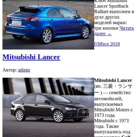
Ключ Mitsubishi
Lancer Sportback
Ralliart выполнен в
духе других
моделей марки:
три кнопки
Читать
далее →
03
Июл 2018
Mitsubishi Lancer
Автор:
admin
Mitsubishi Lancer
(яп. 三菱・ランサ
ー ) — семейство
автомобилей,
выпускаемых
Mitsubishi Motors с
1973 года.
Mitsubishi с 1973
года. Также
выпускались под