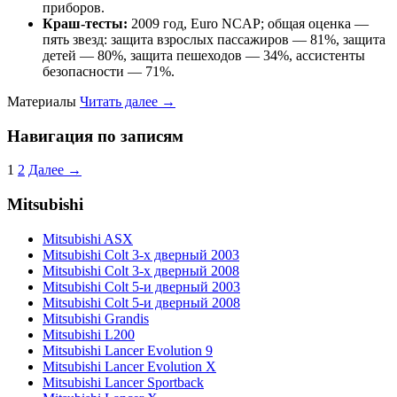
приборов.
Краш-тесты:
2009 год, Euro NCAP; общая оценка —
пять звезд: защита взрослых пассажиров — 81%, защита
детей — 80%, защита пешеходов — 34%, ассистенты
безопасности — 71%.
Материалы
Читать далее →
Навигация по записям
1
2
Далее →
Mitsubishi
Mitsubishi ASX
Mitsubishi Colt 3-х дверный 2003
Mitsubishi Colt 3-х дверный 2008
Mitsubishi Colt 5-и дверный 2003
Mitsubishi Colt 5-и дверный 2008
Mitsubishi Grandis
Mitsubishi L200
Mitsubishi Lancer Evolution 9
Mitsubishi Lancer Evolution X
Mitsubishi Lancer Sportback