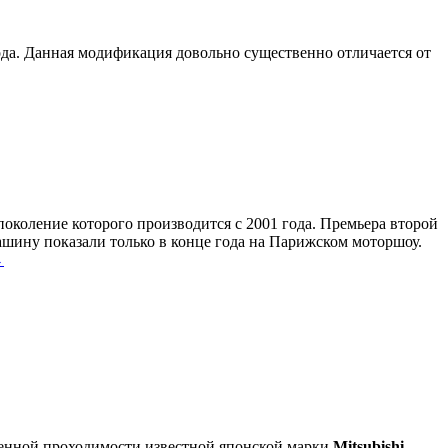
ода. Данная модификация довольно существенно отличается от
 поколение которого производится с 2001 года. Премьера второй
ашину показали только в конце года на Парижском моторшоу.
→
енной проходимости известной японской марки
Mitsubishi