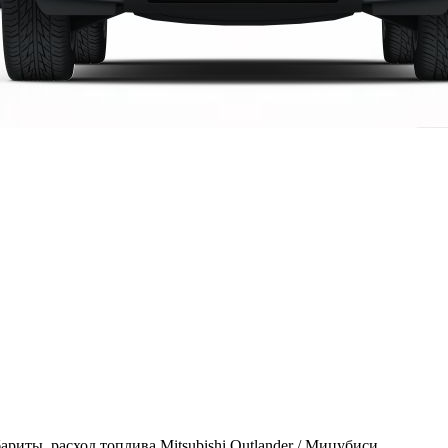
ариты, расход топлива Mitsubishi Outlander / Мицубиси