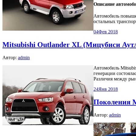
Описание автомобил
Автомобиль повышен
остальных транспо
04
Фев 2018
Mitsubishi Outlander XL (Мицубиси Аут
Автор:
admin
Автомобиль Mitsubis
генерации состояла
Различия между рын
24
Янв 2018
Поколения Mi
Автор:
admin