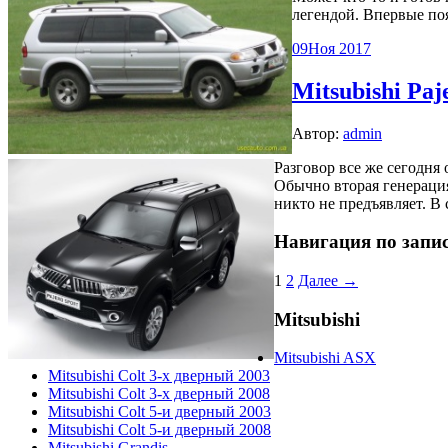
легендой. Впервые п
09
Ноя 2017
Mitsubishi Paj
Автор:
admin
Разговор все же сегодня
Обычно вторая генерация
никто не предъявляет. В
Навигация по запи
1
2
Далее →
Mitsubishi
Mitsubishi ASX
Mitsubishi Colt 3-х дверный 2003
Mitsubishi Colt 3-х дверный 2008
Mitsubishi Colt 5-и дверный 2003
Mitsubishi Colt 5-и дверный 2008
Mitsubishi Grandis