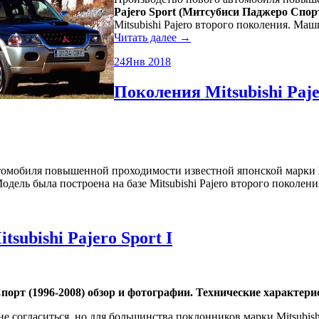
Pajero Sport (Митсубиси Паджеро Спор
Mitsubishi Pajero второго поколения. М
Читать далее →
24
Янв 2018
Поколения Mitsubishi Paje
томобиля повышенной проходимости известной японской марки
 Модель была построена на базе Mitsubishi Pajero второго покол
subishi Pajero Sport I
рт (1996-2008) обзор и фотографии. Технические характерист
не согласиться, но для большинства поклонников марки Mitsubish