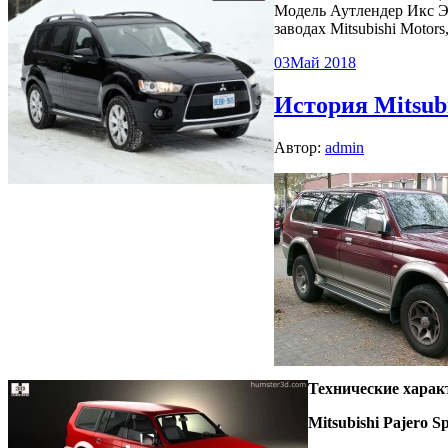
Модель Аутлендер Икс Эл
заводах Mitsubishi Motors
03
Май 2018
История Mitsubi
Автор:
admin
Технические характ
Mitsubishi Pajero Sp