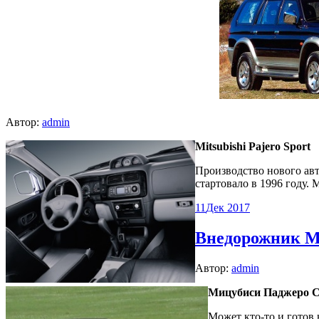
Автор:
admin
Mitsubishi Pajero Sport
Производство нового ав
стартовало в 1996 году.
11
Дек 2017
Внедорожник Mit
Автор:
admin
Мицубиси Паджеро Спо
Может кто-то и готов 