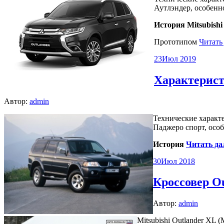
Аутлэндер, особенно
История Mitsubishi
Прототипом
Читать
23
Июл 2019
Характерист
Автор:
admin
Технические характе
Паджеро спорт, особ
История
Читать да
30
Июл 2018
Кроссовер O
Автор:
admin
Mitsubishi Outlander XL