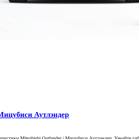
 Мицубиси Аутлэндер
ристики Mitsubishi Outlander / Мицубиси Аутлэндер. Узнайте габ