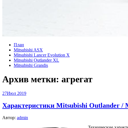
План
Mitsubishi ASX
Mitsubishi Lancer Evolution X
Mitsubishi Outlander XL
Mitsubishi Grandis
Архив метки:
агрегат
27
Июл 2019
Характеристики Mitsubishi Outlander /
Автор:
admin
Технические характе