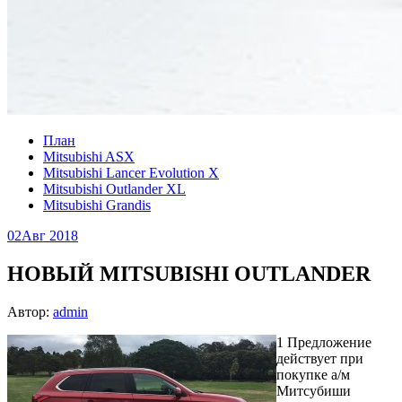
План
Mitsubishi ASX
Mitsubishi Lancer Evolution X
Mitsubishi Outlander XL
Mitsubishi Grandis
02
Авг 2018
НОВЫЙ MITSUBISHI OUTLANDER
Автор:
admin
1 Предложение
действует при
покупке а/м
Митсубиши