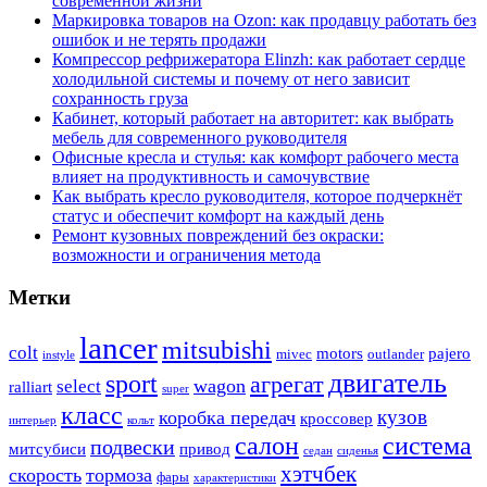
современной жизни
Маркировка товаров на Ozon: как продавцу работать без
ошибок и не терять продажи
Компрессор рефрижератора Elinzh: как работает сердце
холодильной системы и почему от него зависит
сохранность груза
Кабинет, который работает на авторитет: как выбрать
мебель для современного руководителя
Офисные кресла и стулья: как комфорт рабочего места
влияет на продуктивность и самочувствие
Как выбрать кресло руководителя, которое подчеркнёт
статус и обеспечит комфорт на каждый день
Ремонт кузовных повреждений без окраски:
возможности и ограничения метода
Метки
lancer
mitsubishi
colt
motors
pajero
mivec
outlander
instyle
двигатель
sport
агрегат
wagon
select
ralliart
super
класс
кузов
коробка передач
кроссовер
интерьер
кольт
система
салон
подвески
митсубиси
привод
седан
сиденья
хэтчбек
скорость
тормоза
фары
характеристики