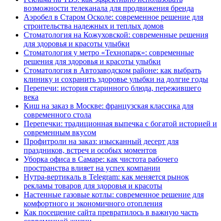
возможности телеканала для продвижения бренда
Аэробел в Старом Осколе: современное решение для
строительства надежных и теплых домов
Стоматология на Кожуховской: современные решения
для здоровья и красоты улыбки
Стоматология у метро «Технопарк»: современные
решения для здоровья и красоты улыбки
Стоматология в Автозаводском районе: как выбрать
клинику и сохранить здоровье улыбки на долгие годы
Перепечи: история старинного блюда, пережившего
века
Киш на заказ в Москве: французская классика для
современного стола
Перепечки: традиционная выпечка с богатой историей и
современным вкусом
Профитроли на заказ: изысканный десерт для
праздников, встреч и особых моментов
Уборка офиса в Самаре: как чистота рабочего
пространства влияет на успех компании
Нутра-вертикаль в Telegram: как меняется рынок
рекламы товаров для здоровья и красоты
Настенные газовые котлы: современное решение для
комфортного и экономичного отопления
Как посещение сайта превратилось в важную часть