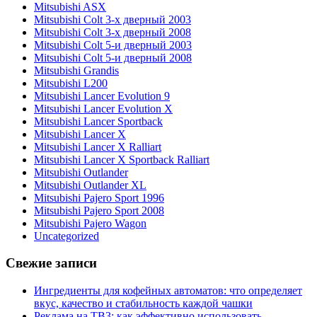
Mitsubishi ASX
Mitsubishi Colt 3-х дверный 2003
Mitsubishi Colt 3-х дверный 2008
Mitsubishi Colt 5-и дверный 2003
Mitsubishi Colt 5-и дверный 2008
Mitsubishi Grandis
Mitsubishi L200
Mitsubishi Lancer Evolution 9
Mitsubishi Lancer Evolution X
Mitsubishi Lancer Sportback
Mitsubishi Lancer X
Mitsubishi Lancer X Ralliart
Mitsubishi Lancer X Sportback Ralliart
Mitsubishi Outlander
Mitsubishi Outlander XL
Mitsubishi Pajero Sport 1996
Mitsubishi Pajero Sport 2008
Mitsubishi Pajero Wagon
Uncategorized
Свежие записи
Ингредиенты для кофейных автоматов: что определяет
вкус, качество и стабильность каждой чашки
Реклама на ТВ3: как эффективно использовать