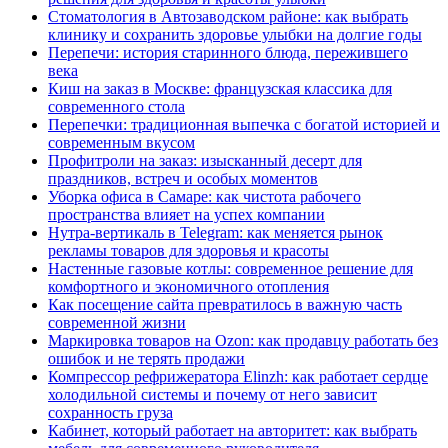
Стоматология в Автозаводском районе: как выбрать
клинику и сохранить здоровье улыбки на долгие годы
Перепечи: история старинного блюда, пережившего
века
Киш на заказ в Москве: французская классика для
современного стола
Перепечки: традиционная выпечка с богатой историей и
современным вкусом
Профитроли на заказ: изысканный десерт для
праздников, встреч и особых моментов
Уборка офиса в Самаре: как чистота рабочего
пространства влияет на успех компании
Нутра-вертикаль в Telegram: как меняется рынок
рекламы товаров для здоровья и красоты
Настенные газовые котлы: современное решение для
комфортного и экономичного отопления
Как посещение сайта превратилось в важную часть
современной жизни
Маркировка товаров на Ozon: как продавцу работать без
ошибок и не терять продажи
Компрессор рефрижератора Elinzh: как работает сердце
холодильной системы и почему от него зависит
сохранность груза
Кабинет, который работает на авторитет: как выбрать