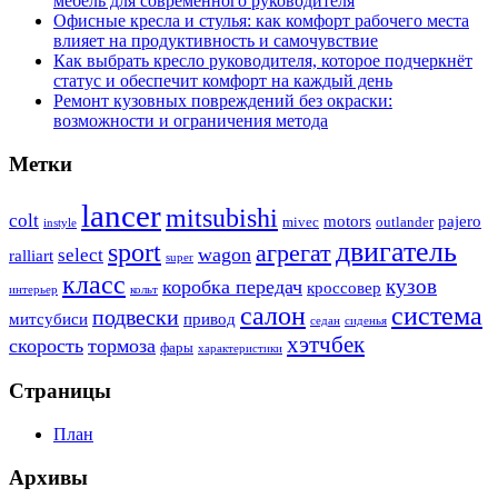
мебель для современного руководителя
Офисные кресла и стулья: как комфорт рабочего места
влияет на продуктивность и самочувствие
Как выбрать кресло руководителя, которое подчеркнёт
статус и обеспечит комфорт на каждый день
Ремонт кузовных повреждений без окраски:
возможности и ограничения метода
Метки
lancer
mitsubishi
colt
motors
pajero
mivec
outlander
instyle
двигатель
sport
агрегат
wagon
select
ralliart
super
класс
кузов
коробка передач
кроссовер
интерьер
кольт
система
салон
подвески
митсубиси
привод
седан
сиденья
хэтчбек
скорость
тормоза
фары
характеристики
Страницы
План
Архивы