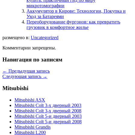
купить: практичный гид по миру
микротомографии
Аккумулятор в Кирове: Технологии, Покупка и
Уход за Батареями
Переоборудование фургонов: как превратить
грузовик в комфортное жилье
размещено в:
Uncategorized
Комментарии запрещены.
Навигация по записям
←
Предыдущая запись
Следующая запись
→
Mitsubishi
Mitsubishi ASX
Mitsubishi Colt 3-х дверный 2003
Mitsubishi Colt 3-х дверный 2008
Mitsubishi Colt 5-и дверный 2003
Mitsubishi Colt 5-и дверный 2008
Mitsubishi Grandis
Mitsubishi L200