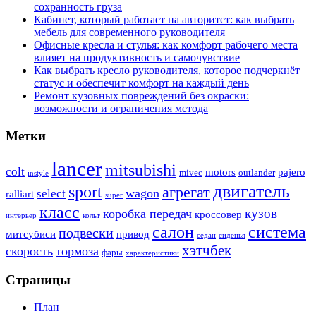
сохранность груза
Кабинет, который работает на авторитет: как выбрать
мебель для современного руководителя
Офисные кресла и стулья: как комфорт рабочего места
влияет на продуктивность и самочувствие
Как выбрать кресло руководителя, которое подчеркнёт
статус и обеспечит комфорт на каждый день
Ремонт кузовных повреждений без окраски:
возможности и ограничения метода
Метки
lancer
mitsubishi
colt
motors
pajero
mivec
outlander
instyle
двигатель
sport
агрегат
wagon
select
ralliart
super
класс
кузов
коробка передач
кроссовер
интерьер
кольт
система
салон
подвески
митсубиси
привод
седан
сиденья
хэтчбек
скорость
тормоза
фары
характеристики
Страницы
План