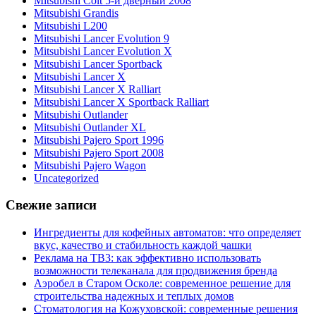
Mitsubishi Colt 5-и дверный 2008
Mitsubishi Grandis
Mitsubishi L200
Mitsubishi Lancer Evolution 9
Mitsubishi Lancer Evolution X
Mitsubishi Lancer Sportback
Mitsubishi Lancer X
Mitsubishi Lancer X Ralliart
Mitsubishi Lancer X Sportback Ralliart
Mitsubishi Outlander
Mitsubishi Outlander XL
Mitsubishi Pajero Sport 1996
Mitsubishi Pajero Sport 2008
Mitsubishi Pajero Wagon
Uncategorized
Свежие записи
Ингредиенты для кофейных автоматов: что определяет
вкус, качество и стабильность каждой чашки
Реклама на ТВ3: как эффективно использовать
возможности телеканала для продвижения бренда
Аэробел в Старом Осколе: современное решение для
строительства надежных и теплых домов
Стоматология на Кожуховской: современные решения