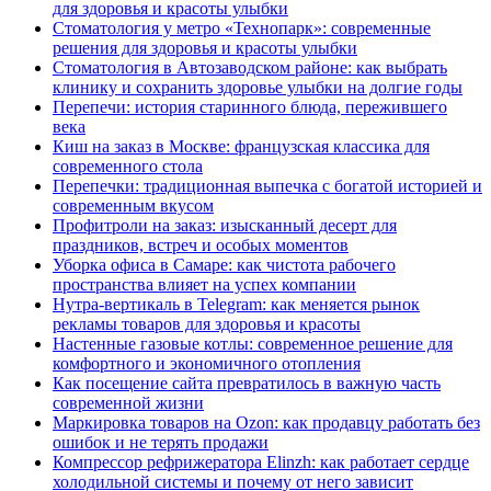
для здоровья и красоты улыбки
Стоматология у метро «Технопарк»: современные
решения для здоровья и красоты улыбки
Стоматология в Автозаводском районе: как выбрать
клинику и сохранить здоровье улыбки на долгие годы
Перепечи: история старинного блюда, пережившего
века
Киш на заказ в Москве: французская классика для
современного стола
Перепечки: традиционная выпечка с богатой историей и
современным вкусом
Профитроли на заказ: изысканный десерт для
праздников, встреч и особых моментов
Уборка офиса в Самаре: как чистота рабочего
пространства влияет на успех компании
Нутра-вертикаль в Telegram: как меняется рынок
рекламы товаров для здоровья и красоты
Настенные газовые котлы: современное решение для
комфортного и экономичного отопления
Как посещение сайта превратилось в важную часть
современной жизни
Маркировка товаров на Ozon: как продавцу работать без
ошибок и не терять продажи
Компрессор рефрижератора Elinzh: как работает сердце
холодильной системы и почему от него зависит